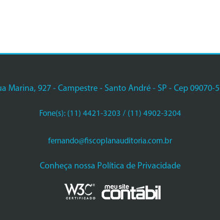
a Marina, 927 - Campestre - Santo André - SP - Cep 09070-
Fone(s): (11) 4421-3203 / (11) 4902-3204
fernando@fiscoplanauditoria.com.br
Conheça nossa Política de Privacidade